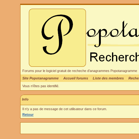
Forums pour le logiciel gratuit de recheche d'anagrammes Popotanagramme
Site Popotanagramme
Accueil forums
Liste des membres
Reche
Vous n'êtes pas identifié.
Info
Il n'y a pas de message de cet utilisateur dans ce forum.
Retour