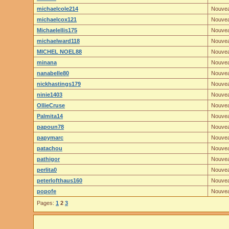
michaelcole214
Nouve
michaelcox121
Nouve
Michaelellis175
Nouve
michaelward118
Nouve
MICHEL NOEL88
Nouve
minana
Nouve
nanabelle80
Nouve
nickhastings179
Nouve
ninie1403
Nouve
OllieCruse
Nouve
Palmita14
Nouve
papoun78
Nouve
papymarc
Nouve
patachou
Nouve
pathigor
Nouve
perlita0
Nouve
peterlofthaus160
Nouve
popofe
Nouve
Pages:
1
2
3