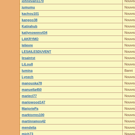
johnevans170
Nouve
jumumu
Nouve
kachou101
Nouve
kangoo38
Nouve
Katirahub
Nouve
katlynowens434
Nouve
LAKRYMO
Nouve
lelievre
Nouve
LESAILESDUVENT
Nouve
lesaintst
Nouve
LiLou8
Nouve
lumina
Banni
Lynech
Nouve
manouska78
Nouve
manuella450
Nouve
mariecl77
Nouve
mariowood147
Nouve
MarjoriePa
Nouve
marktorres100
Nouve
martinramos42
Nouve
mendelia
Nouve
mich73
Nouve