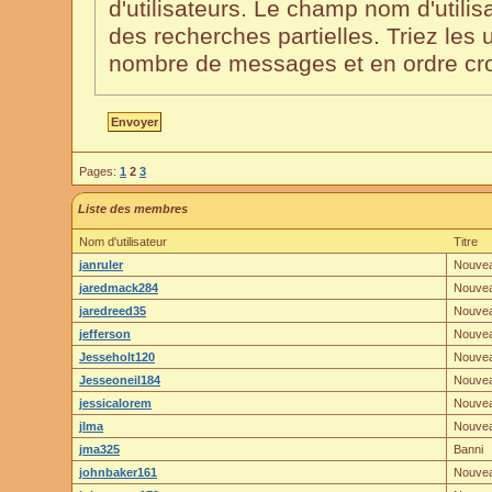
d'utilisateurs. Le champ nom d'utilisa
des recherches partielles. Triez les u
nombre de messages et en ordre cro
Pages:
1
2
3
Liste des membres
Nom d'utilisateur
Titre
janruler
Nouve
jaredmack284
Nouve
jaredreed35
Nouve
jefferson
Nouve
Jesseholt120
Nouve
Jesseoneil184
Nouve
jessicalorem
Nouve
jlma
Nouve
jma325
Banni
johnbaker161
Nouve